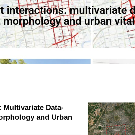
 interactions: multivariate 
 morphology and urban vital
 Multivariate Data-
Morphology and Urban