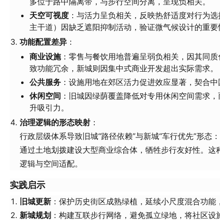
多位于路中隔离带，与步行空间分离，呈现负相关。
天空可视度
：与活力呈负相关，反映热舒适度对行为选
主干道）因缺乏遮阳抑制活动，验证微气候设计的重要
功能配置差异
：
商业设施
：零售与餐饮用地普遍呈弱负相关，因其同质
致功能冗余，新城则因集中式商业开发超出实际需求。
公共服务
：设施用地在郊区活力促进效应显著，契合中国
休闲空间
：旧城因绿荫覆盖降低对专用休闲空间需求，
升吸引力。
治理逻辑的形态映射
：
行政层级体系导致旧城“路径依赖”与新城“车行优先”形态
通过土地划拨建设大型商业综合体，牺牲步行友好性。这
逻辑与空间适配。
实践启示
旧城更新
：保护历史街区成熟绿植，延续小尺度混合功能
新城规划
：构建互联步行网络，避免孤立绿地，将社区设