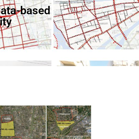
data-based
ity